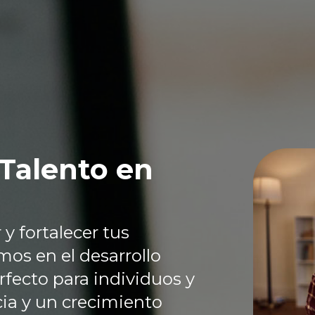
Talento en
y fortalecer tus
os en el desarrollo
fecto para individuos y
ia y un crecimiento