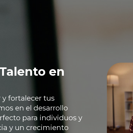
Talento en
y fortalecer tus
os en el desarrollo
fecto para individuos y
ia y un crecimiento